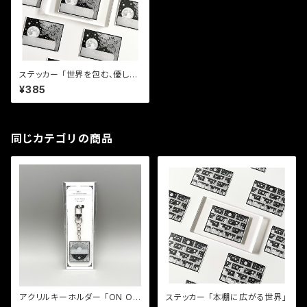
ステッカー 「世界を包む、優しい
光」
¥385
同じカテゴリの商品
アクリルキーホルダー 「ON OF
ステッカー 「本棚に広がる世界」