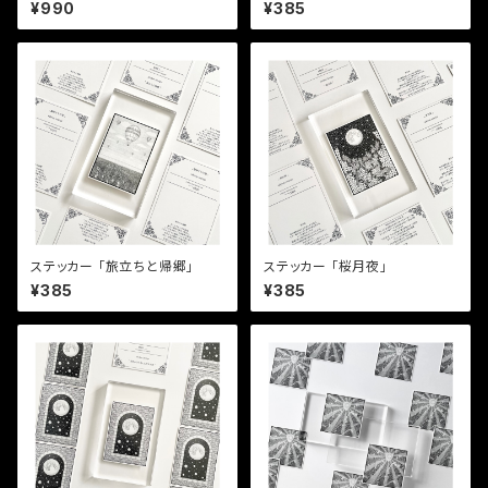
F」
¥990
¥385
ステッカー 「旅立ちと帰郷」
ステッカー 「桜月夜」
¥385
¥385