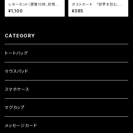
レターセット（便箋10枚、封筒5
ポストカード 「世界を包む、優
枚）「Dot BLACK」
しい光」
¥1,100
¥385
CATEGORY
トートバッグ
マウスパッド
スマホケース
マグカップ
メッセージカード