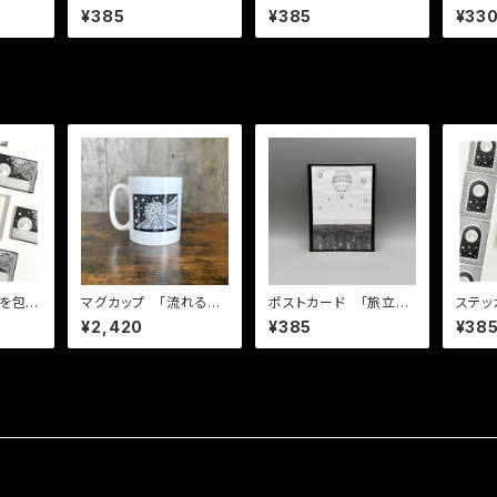
郷」
BI」
¥385
¥385
¥33
マグカップ 「流れる時
ポストカード 「旅立ち
ステッカー 「
間と流されない心」
と帰郷」
先に広
¥2,420
¥385
¥38