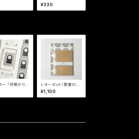
るもの」
0
¥330
月明かりの
レターセット（便箋10
がる世界」
枚、封筒5枚）「Dot WH
5
¥1,100
ITE」