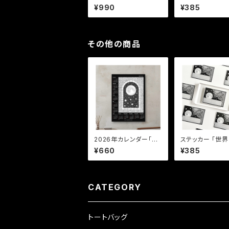
「ON OFF」
る世界」
¥990
¥385
その他の商品
2026年カレンダー「月
ステッカー 「世界を包
明かりの先に広がる世
む、優しい光」
¥660
¥385
界」
CATEGORY
トートバッグ