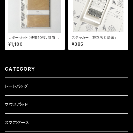
レターセット（便箋10枚、封筒5
ステッカー 「旅立ちと帰郷」
枚）「Dot WHITE」
¥1,100
¥385
CATEGORY
トートバッグ
マウスパッド
スマホケース