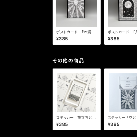
ポストカード 「木漏れ
ポストカード 「
日」
りの先に広がる世
¥385
¥385
その他の商品
ステッカー 「旅立ちと帰
ステッカー 「空と太陽と
郷」
見えない心」
¥385
¥385