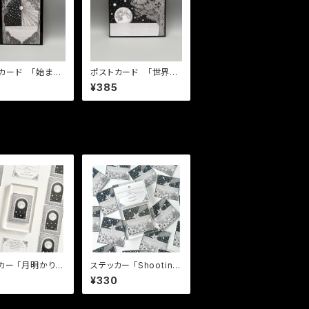
カード 「始まり
ポストカード 「世界を
」
包む、優しい光」
5
¥385
月明かりの
ステッカー 「Shooting
がる世界」
stars」
5
¥330