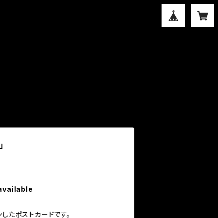
」
available
ンしたポストカードです。