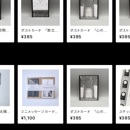
月明か
ポストカード 「旅立ち
ポストカード 「心の循
ポスト
界」
と帰郷」
環」
の場所
¥385
¥385
¥38
ミニメッセージカード10
ポストカード 「心の循
ステッカー 「
セット（全2種×5枚=10
環」
先に広
¥1,100
¥385
¥38
枚）