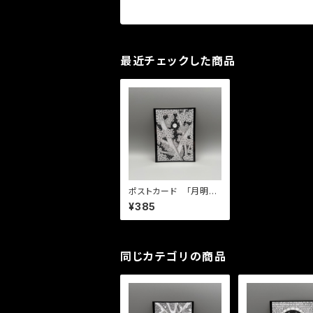
最近チェックした商品
ポストカード 「月明か
り」
¥385
同じカテゴリの商品