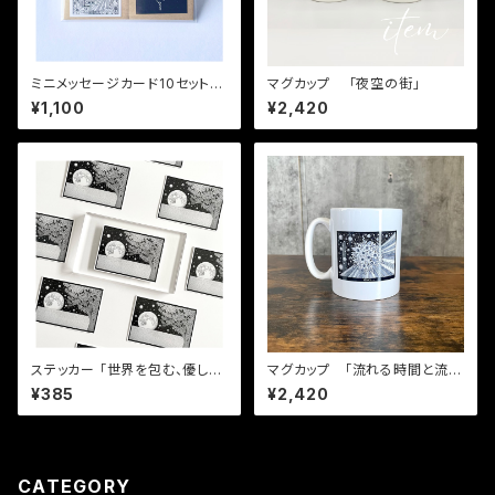
ミニメッセージカード10セット
マグカップ 「夜空の街」
（全2種×5枚=10枚）
¥1,100
¥2,420
ステッカー 「世界を包む、優しい
マグカップ 「流れる時間と流さ
光」
れない心」
¥385
¥2,420
CATEGORY