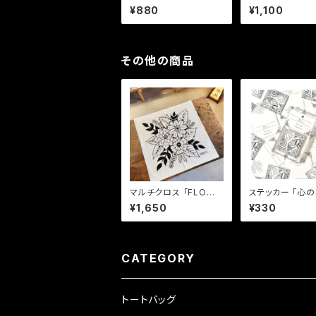
枚、封筒5枚）「心の奥に
枚、封筒5枚）「Do
¥880
¥1,100
眠るもの」
CK」
その他の商品
マルチクロス 「FLOWE
ステッカー 「心の奥に眠
RS」
るもの」
¥1,650
¥330
CATEGORY
トートバッグ