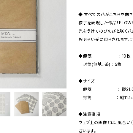
◆ すべての花がこちらを向き
様子を表現した作品「FLOWE
光をうけてのびのびと咲く花
も明るい光に照らされますよ
◆便箋 : 10枚
封筒(無地、茶) : 5枚
◆サイズ
便箋 ： 縦21.0㎝×横
封筒 ： 縦11.1㎝、
◆注意事項
ウェブ上の画像とは、風合い
ざいます。