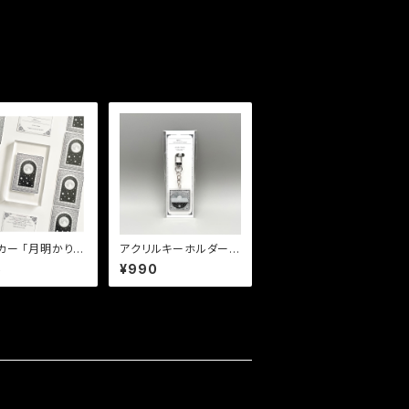
月明かりの
アクリルキーホルダー
がる世界」
「ON OFF」
5
¥990