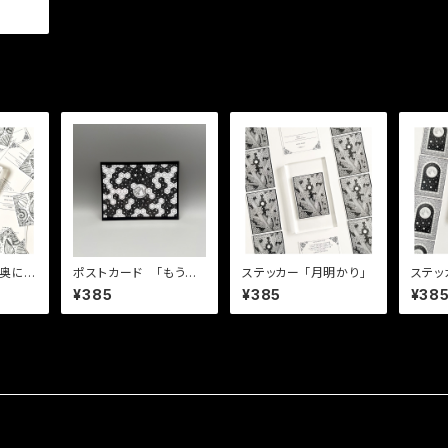
t BLA
ポストカード 「もうひ
ステッカー 「月明かり」
ステッカー 「
とつの月」
先に広
¥385
¥385
¥38