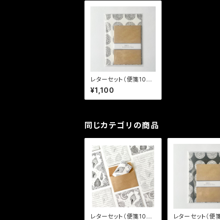
レターセット（便箋10
枚、封筒5枚）「Dot WH
¥1,100
ITE」
同じカテゴリの商品
レターセット（便箋10
レターセット（便箋