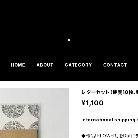
.
HOME
ABOUT
CATEGORY
CONTACT
レターセット（便箋10枚、封
¥1,100
International shipping 
◆作品「FLOWER」をDot