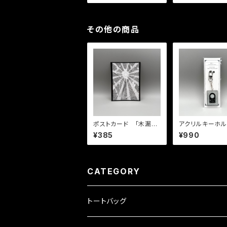
その他の商品
ポストカード 「木漏れ
アクリルキーホ
日」
「月明かりの先
¥385
¥990
世界」
CATEGORY
トートバッグ