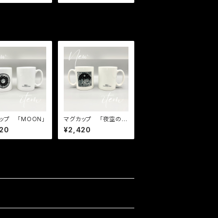
ップ 「MOON」
マグカップ 「夜空の
街」
20
¥2,420