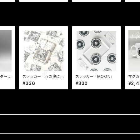
ルダー
ステッカー 「心の奥に眠
ステッカー 「MOON」
マグカ
に広がる
るもの」
¥330
¥330
¥2,4