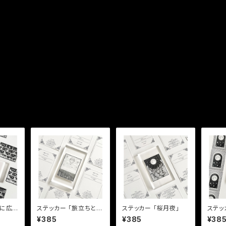
ステッカー 「旅立ちと帰
ステッカー 「桜月夜」
ステッカー 「
郷」
先に広
¥385
¥385
¥38