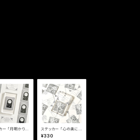
月明かりの
ステッカー 「心の奥に眠
がる世界」
るもの」
5
¥330