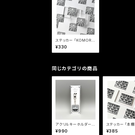
ステッカー 「KOMORE
BI」
¥330
同じカテゴリの商品
アクリルキーホルダー
ステッカー 「本棚に広が
「ON OFF」
る世界」
¥990
¥385